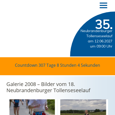
35.
Neubrandenburger
Tollenseseelauf
am 12.06.2027
um 09:00 Uhr
Countdown
307 Tage 8 Stunden 4 Sekunden
Galerie 2008 – Bilder vom 18.
Neubrandenburger Tollenseseelauf