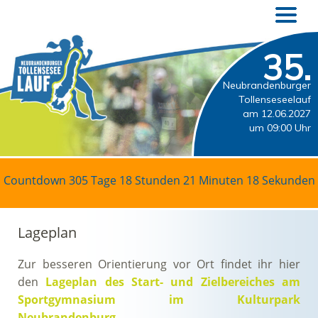
35.
Neubrandenburger
Tollenseseelauf
am 12.06.2027
um 09:00 Uhr
Countdown
305 Tage 18 Stunden 21 Minuten 18 Sekunden
Lageplan
Zur besseren Orientierung vor Ort findet ihr hier
den
Lageplan des Start- und Zielbereiches am
Sportgymnasium im Kulturpark
Neubrandenburg
.