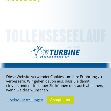
Home
|
Sitemap
|
Kontakt
|
Impressum
|
Datenschutz
Diese Website verwendet Cookies, um Ihre Erfahrung zu
verbessern. Wir gehen davon aus, dass Sie damit
Copyright © 2026 Tollenseseelauf. Alle Rechte vorbehalten. | SV
einverstanden sind, aber Sie können dies auch ablehnen,
Turbine Neubrandenburg e.V.
wenn Sie dies wünschen.
Akzeptieren
Cookie-Einstellungen