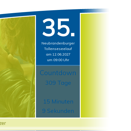
35.
Neubrandenburger
Tollenseseelauf
am 12.06.2027
um 09:00 Uhr
Countdown
309 Tage
15 Minuten
8 Sekunden
zer