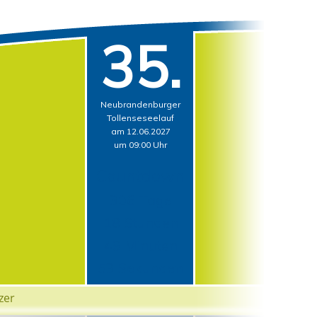
35.
Neubrandenburger
Tollenseseelauf
am 12.06.2027
um 09:00 Uhr
Countdown
306 Tage
18 Stunden
49 Minuten
52 Sekunden
zer