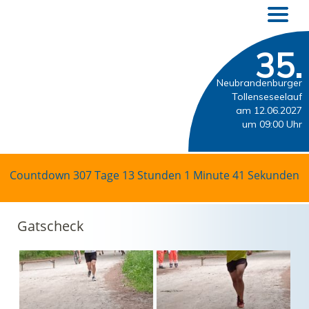
35.
Neubrandenburger
Tollenseseelauf
am 12.06.2027
um 09:00 Uhr
Countdown
307 Tage 13 Stunden 1 Minute 40 Sekunden
Gatscheck