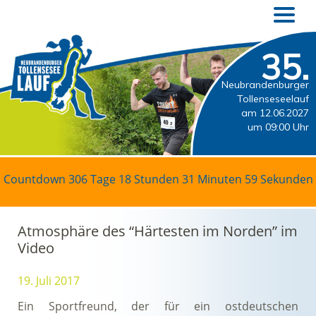
35.
Neubrandenburger
Tollenseseelauf
am 12.06.2027
um 09:00 Uhr
Countdown
306 Tage 18 Stunden 31 Minuten 59 Sekunden
Atmosphäre des “Härtesten im Norden” im
Video
19. Juli 2017
Ein Sportfreund, der für ein ostdeutschen