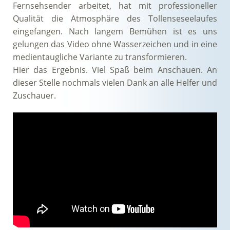
Fernsehsender arbeitet, hat mit professioneller
Qualität die Atmosphäre des Tollenseseelaufes
eingefangen. Nach langem Bemühen ist es uns
gelungen das Video ohne Wasserzeichen und in eine
medientaugliche Variante zu transformieren.
Hier das Ergebnis. Viel Spaß beim Anschauen. An
dieser Stelle nochmals vielen Dank an alle Helfer und
Zuschauer.