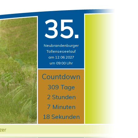
35.
Neubrandenburger
Tollenseseelauf
am 12.06.2027
um 09:00 Uhr
Countdown
309 Tage
2 Stunden
7 Minuten
17 Sekunden
zer