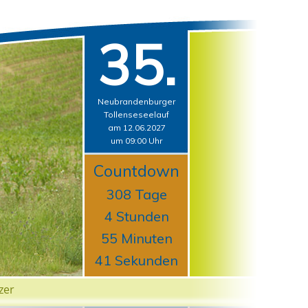
35.
Neubrandenburger
Tollenseseelauf
am 12.06.2027
um 09:00 Uhr
Countdown
308 Tage
4 Stunden
55 Minuten
40 Sekunden
zer