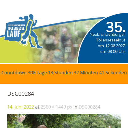
35.
Neubrandenburger
Tollenseseelauf
am 12.06.2027
um 09:00 Uhr
Countdown
308 Tage 13 Stunden 32 Minuten 41 Sekunden
DSC00284
14. Juni 2022
at
2560 × 1449 px
in
DSC00284