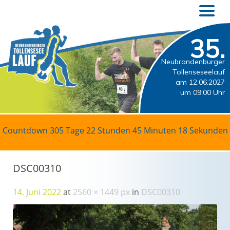
35.
Neubrandenburger
Tollenseseelauf
am 12.06.2027
um 09:00 Uhr
Countdown
305 Tage 22 Stunden 45 Minuten 17 Sekunden
DSC00310
14. Juni 2022
at
2560 × 1449 px
in
DSC00310