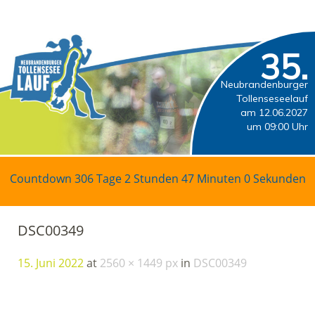
35.
Neubrandenburger
Tollenseseelauf
am 12.06.2027
um 09:00 Uhr
Countdown
306 Tage 2 Stunden 47 Minuten 0 Sekunden
DSC00349
15. Juni 2022
at
2560 × 1449 px
in
DSC00349