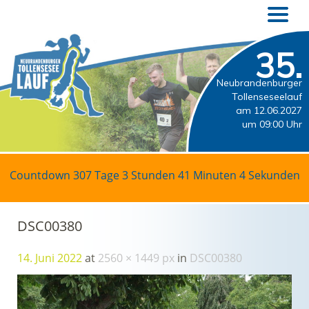
35.
Neubrandenburger
Tollenseseelauf
am 12.06.2027
um 09:00 Uhr
Countdown
307 Tage 3 Stunden 41 Minuten 4 Sekunden
DSC00380
14. Juni 2022
at
2560 × 1449 px
in
DSC00380