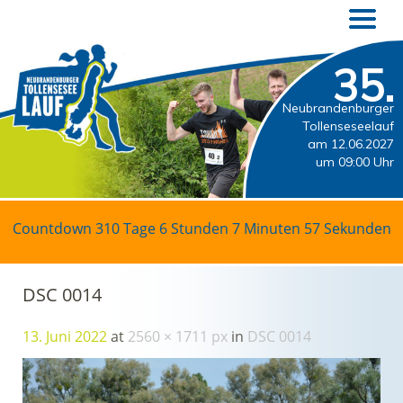
35.
Neubrandenburger
Tollenseseelauf
am 12.06.2027
um 09:00 Uhr
Countdown
310 Tage 6 Stunden 7 Minuten 57 Sekunden
DSC 0014
13. Juni 2022
at
2560 × 1711 px
in
DSC 0014