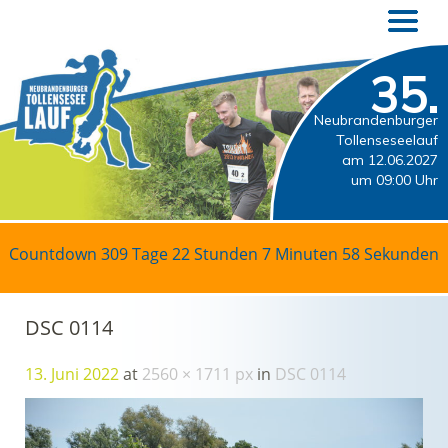
35.
Neubrandenburger
Tollenseseelauf
am 12.06.2027
um 09:00 Uhr
Countdown
309 Tage 22 Stunden 7 Minuten 57 Sekunden
DSC 0114
13. Juni 2022
at
2560 × 1711 px
in
DSC 0114