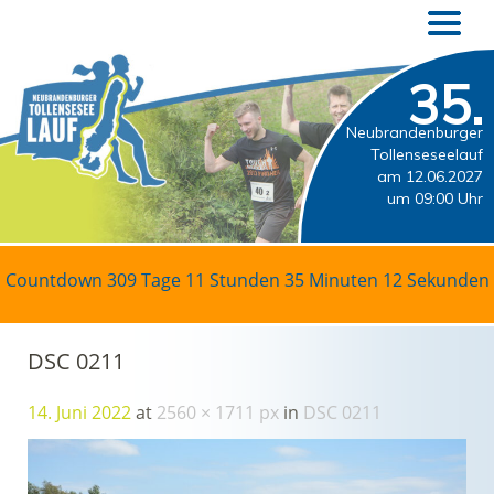
35.
Neubrandenburger
Tollenseseelauf
am 12.06.2027
um 09:00 Uhr
Countdown
309 Tage 11 Stunden 35 Minuten 12 Sekunden
DSC 0211
14. Juni 2022
at
2560 × 1711 px
in
DSC 0211