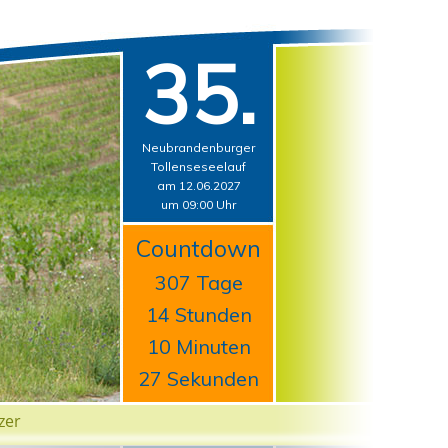
35.
Neubrandenburger
Tollenseseelauf
am 12.06.2027
um 09:00 Uhr
Countdown
307 Tage
14 Stunden
10 Minuten
27 Sekunden
zer