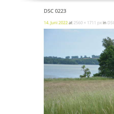
DSC 0223
14. Juni 2022
at
2560 × 1711 px
in
DS