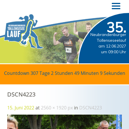
35.
Neubrandenburger
Tollenseseelauf
am 12.06.2027
um 09:00 Uhr
Countdown
307 Tage 2 Stunden 49 Minuten 9 Sekunden
DSCN4223
15. Juni 2022
at
2560 × 1920 px
in
DSCN4223