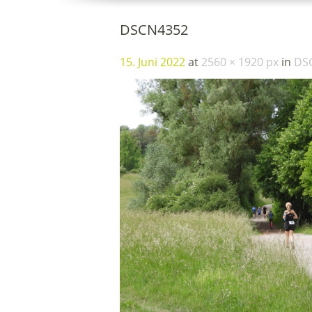
DSCN4352
15. Juni 2022
at
2560 × 1920 px
in
DS