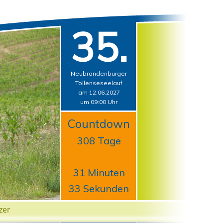
35.
Neubrandenburger
Tollenseseelauf
am 12.06.2027
um 09:00 Uhr
Countdown
308 Tage
31 Minuten
33 Sekunden
zer