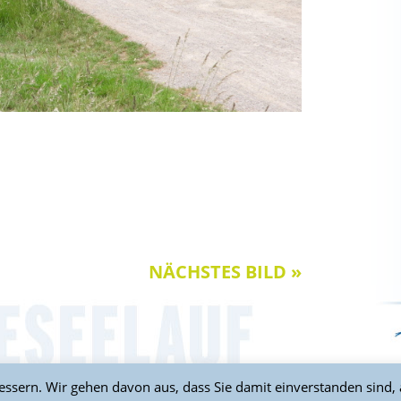
NÄCHSTES BILD »
ssern. Wir gehen davon aus, dass Sie damit einverstanden sind,