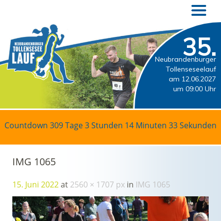
35.
Neubrandenburger
Tollenseseelauf
am 12.06.2027
um 09:00 Uhr
Countdown
309 Tage 3 Stunden 14 Minuten 32 Sekunden
IMG 1065
15. Juni 2022
at
2560 × 1707 px
in
IMG 1065