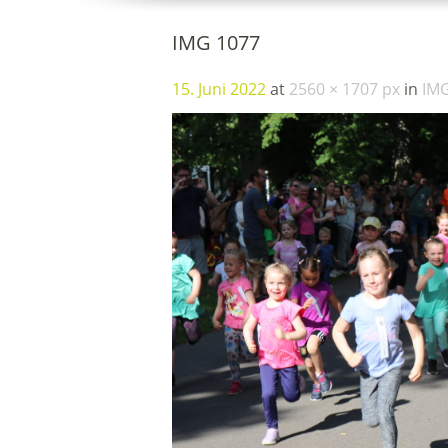
IMG 1077
15. Juni 2022
at
2560 × 1707 px
in
IM