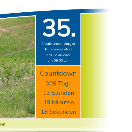
35.
Neubrandenburger
Tollenseseelauf
am 12.06.2027
um 09:00 Uhr
Countdown
308 Tage
13 Stunden
19 Minuten
17 Sekunden
zer