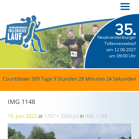
35.
Neubrandenburger
Tollenseseelauf
am 12.06.2027
um 09:00 Uhr
Countdown
309 Tage 9 Stunden 28 Minuten 23 Sekunden
IMG 1148
15. Juni 2022
at
1707 × 2560 px
in
IMG 1148