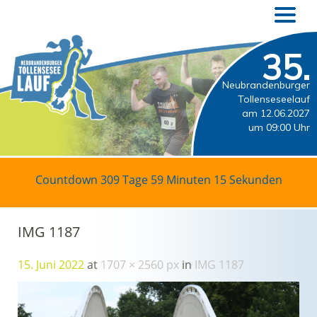
35.
Neubrandenburger
Tollenseseelauf
am 12.06.2027
um 09:00 Uhr
Countdown
309 Tage 59 Minuten 15 Sekunden
IMG 1187
15. Juni 2022
at
1707 × 2560 px
in
IMG 1187