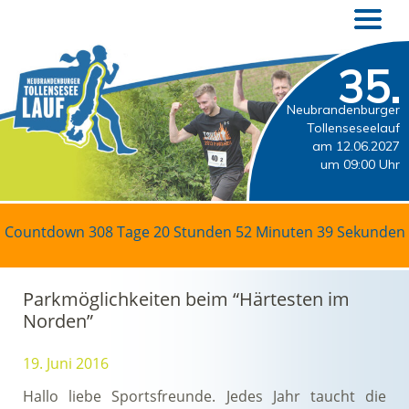
35.
Neubrandenburger
Tollenseseelauf
am 12.06.2027
um 09:00 Uhr
Countdown
308 Tage 20 Stunden 52 Minuten 38 Sekunden
Parkmöglichkeiten beim “Härtesten im
Norden”
19. Juni 2016
Hallo liebe Sportsfreunde. Jedes Jahr taucht die