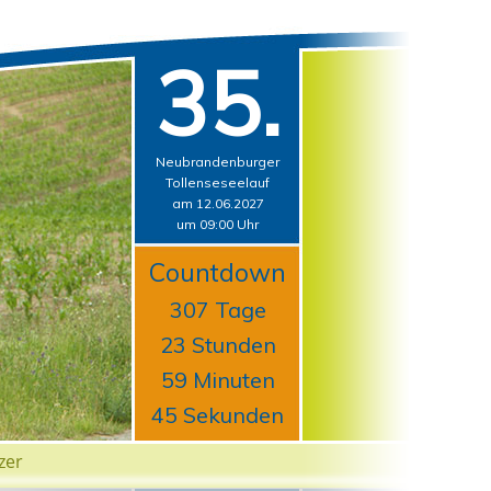
35.
Neubrandenburger
Tollenseseelauf
am 12.06.2027
um 09:00 Uhr
Countdown
307 Tage
23 Stunden
59 Minuten
44 Sekunden
zer