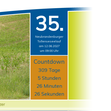
35.
Neubrandenburger
Tollenseseelauf
am 12.06.2027
um 09:00 Uhr
Countdown
309 Tage
5 Stunden
26 Minuten
25 Sekunden
zer