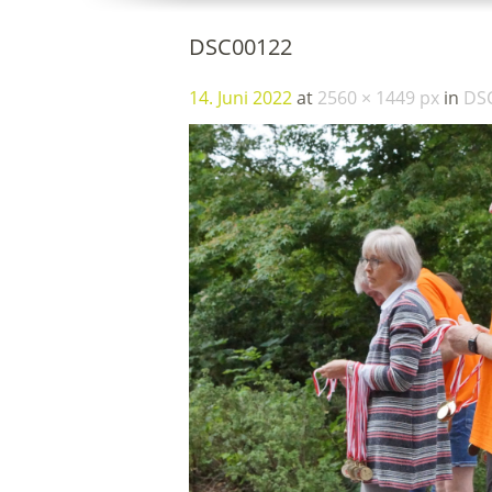
DSC00122
14. Juni 2022
at
2560 × 1449 px
in
DS