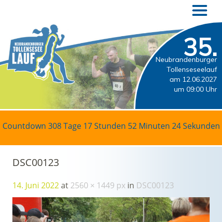
35.
Neubrandenburger
Tollenseseelauf
am 12.06.2027
um 09:00 Uhr
Countdown
308 Tage 17 Stunden 52 Minuten 24 Sekunden
DSC00123
14. Juni 2022
at
2560 × 1449 px
in
DSC00123