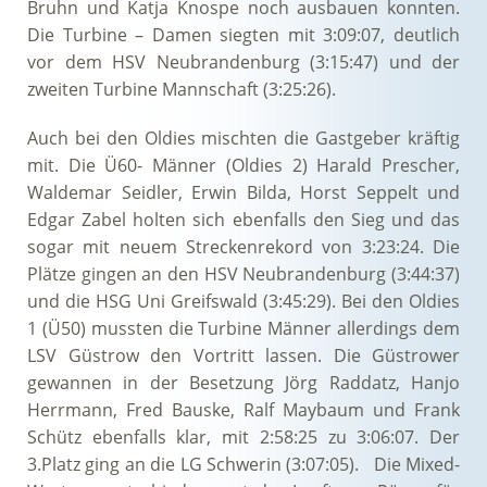
Bruhn und Katja Knospe noch ausbauen konnten.
Die Turbine – Damen siegten mit 3:09:07, deutlich
vor dem HSV Neubrandenburg (3:15:47) und der
zweiten Turbine Mannschaft (3:25:26).
Auch bei den Oldies mischten die Gastgeber kräftig
mit. Die Ü60- Männer (Oldies 2) Harald Prescher,
Waldemar Seidler, Erwin Bilda, Horst Seppelt und
Edgar Zabel holten sich ebenfalls den Sieg und das
sogar mit neuem Streckenrekord von 3:23:24. Die
Plätze gingen an den HSV Neubrandenburg (3:44:37)
und die HSG Uni Greifswald (3:45:29). Bei den Oldies
1 (Ü50) mussten die Turbine Männer allerdings dem
LSV Güstrow den Vortritt lassen. Die Güstrower
gewannen in der Besetzung Jörg Raddatz, Hanjo
Herrmann, Fred Bauske, Ralf Maybaum und Frank
Schütz ebenfalls klar, mit 2:58:25 zu 3:06:07. Der
3.Platz ging an die LG Schwerin (3:07:05). Die Mixed-