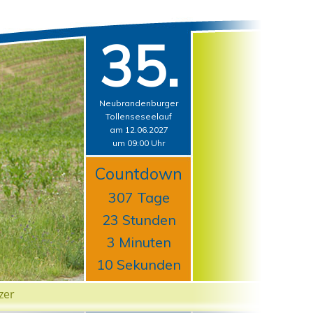
35.
Neubrandenburger
Tollenseseelauf
am 12.06.2027
um 09:00 Uhr
Countdown
307 Tage
23 Stunden
3 Minuten
9 Sekunden
zer