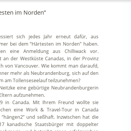
esten im Norden”
ssiert sich jedes Jahr erneut dafür, aus
hmer bei dem “Härtesten im Norden” haben.
gen eine Anmeldung aus Chilliwack vor.
adt an der Westküste Canadas, in der Provinz
lich von Vancouver. Wie kommt man daraufd,
wohner mehr als Neubrandenbu
rg, sich auf den
m am Tollenseseelauf teilzunehmen?
 Neitzke eine gebürtige Neubrandenburgerin
n Eltern aufzunehmen.
09 in Canada. Mit Ihrem Freund wollte sie
ochen eine Work & Travel-Tour in Canada
“hängen2” und seßhaft. Inzwischen hat die
017 kanadische Staatsbürger mit doppelter